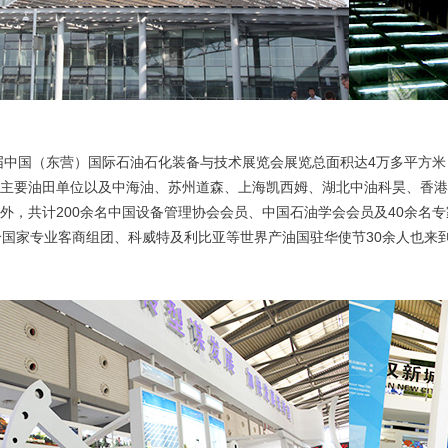
届中国（东营）国际石油石化装备与技术展览会展览总面积达4万多平方米
主要油田单位以及中海油、苏州道森、上海凯西姆、湖北中油科昊、香港
外，共计200余名中国设备管理协会会员、中国石油学会会员及40余名
个国家专业客商组团、科威特及利比亚等世界产油国驻华使节30余人也来